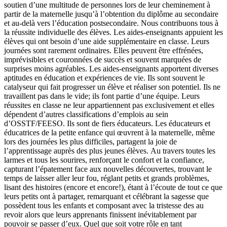
soutien d’une multitude de personnes lors de leur cheminement à
partir de la maternelle jusqu’à l’obtention du diplôme au secondaire
et au-delà vers l’éducation postsecondaire. Nous contribuons tous à
la réussite individuelle des élèves. Les aides-enseignants appuient les
élèves qui ont besoin d’une aide supplémentaire en classe. Leurs
journées sont rarement ordinaires. Elles peuvent être effrénées,
imprévisibles et couronnées de succès et souvent marquées de
surprises moins agréables. Les aides-enseignants apportent diverses
aptitudes en éducation et expériences de vie. Ils sont souvent le
catalyseur qui fait progresser un élève et réaliser son potentiel. Ils ne
travaillent pas dans le vide; ils font partie d’une équipe. Leurs
réussites en classe ne leur appartiennent pas exclusivement et elles
dépendent d’autres classifications d’emplois au sein
d’OSSTF/FEESO. Ils sont de fiers éducateurs. Les éducateurs et
éducatrices de la petite enfance qui œuvrent à la maternelle, même
lors des journées les plus difficiles, partagent la joie de
l’apprentissage auprès des plus jeunes élèves. Au travers toutes les
larmes et tous les sourires, renforçant le confort et la confiance,
capturant l’épatement face aux nouvelles découvertes, trouvant le
temps de laisser aller leur fou, réglant petits et grands problèmes,
lisant des histoires (encore et encore!), étant à l’écoute de tout ce que
leurs petits ont à partager, remarquant et célébrant la sagesse que
possèdent tous les enfants et composant avec la tristesse des au
revoir alors que leurs apprenants finissent inévitablement par
pouvoir se passer d’eux. Quel que soit votre rôle en tant