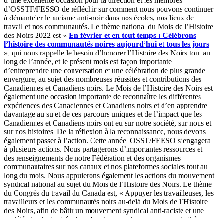
à démanteler le racisme anti-noir dans nos écoles, nos lieux de
travail et nos communautés. Le thème national du Mois de l’Histoire
des Noirs 2022 est «
En février et en tout temps :
Célébrons
l’histoire des communautés noires aujourd’hui et tous les jours
», qui nous rappelle le besoin d’honorer l’Histoire des Noirs tout au
long de l’année, et le présent mois est façon importante
d’entreprendre une conversation et une célébration de plus grande
envergure, au sujet des nombreuses réussites et contributions des
Canadiennes et Canadiens noirs. Le Mois de l’Histoire des Noirs est
également une occasion importante de reconnaître les différentes
expériences des Canadiennes et Canadiens noirs et d’en apprendre
davantage au sujet de ces parcours uniques et de l’impact que les
Canadiennes et Canadiens noirs ont eu sur notre société, sur nous et
sur nos histoires. De la réflexion à la reconnaissance, nous devons
également passer à l’action. Cette année, OSST/FEESO s’engagera
à plusieurs actions. Nous partagerons d’importantes ressources et
des renseignements de notre Fédération et des organismes
communautaires sur nos canaux et nos plateformes sociales tout au
long du mois. Nous appuierons également les actions du mouvement
syndical national au sujet du Mois de l’Histoire des Noirs. Le thème
du Congrès du travail du Canada est, « Appuyer les travailleuses, les
travailleurs et les communautés noirs au-delà du Mois de l’Histoire
des Noirs, afin de bâtir un mouvement syndical anti-raciste et une
société plus juste et égale. » Le slogan qui accompagnera le thème
sera : « Au-delà du Mois de l’Histoire des Noirs. » Le CTC