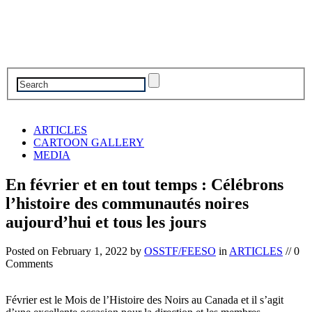
ARTICLES
CARTOON GALLERY
MEDIA
En février et en tout temps : Célébrons
l’histoire des communautés noires
aujourd’hui et tous les jours
Posted on
February 1, 2022
by
OSSTF/FEESO
in
ARTICLES
// 0
Comments
Février est le Mois de l’Histoire des Noirs au Canada et il s’agit
d’une excellente occasion pour la direction et les membres
d’OSSTF/FESSO de réfléchir sur comment nous pouvons continuer