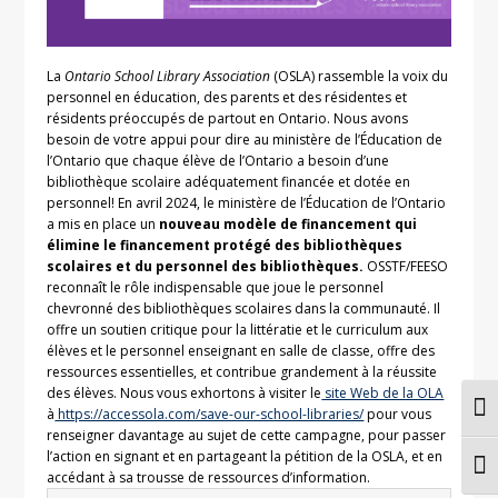
La
Ontario School Library Association
(OSLA) rassemble la voix du
personnel en éducation, des parents et des résidentes et
résidents préoccupés de partout en Ontario. Nous avons
besoin de votre appui pour dire au ministère de l’Éducation de
l’Ontario que chaque élève de l’Ontario a besoin d’une
bibliothèque scolaire adéquatement financée et dotée en
personnel! En avril 2024, le ministère de l’Éducation de l’Ontario
a mis en place un
nouveau modèle de financement qui
élimine le financement protégé des bibliothèques
scolaires et du personnel des bibliothèques.
OSSTF/FEESO
reconnaît le rôle indispensable que joue le personnel
chevronné des bibliothèques scolaires dans la communauté. Il
offre un soutien critique pour la littératie et le curriculum aux
élèves et le personnel enseignant en salle de classe, offre des
ressources essentielles, et contribue grandement à la réussite
des élèves. Nous vous exhortons à visiter le
site Web de la OLA
Togg
à
https://accessola.com/save-our-school-libraries/
pour vous
renseigner davantage au sujet de cette campagne, pour passer
l’action en signant et en partageant la pétition de la OSLA, et en
Togg
accédant à sa trousse de ressources d’information.